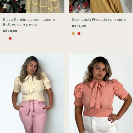
Blusa Romântica com Laço e
Saia Longa Plissada com cinto
Botões com pedra
R$64,99
R$49,99